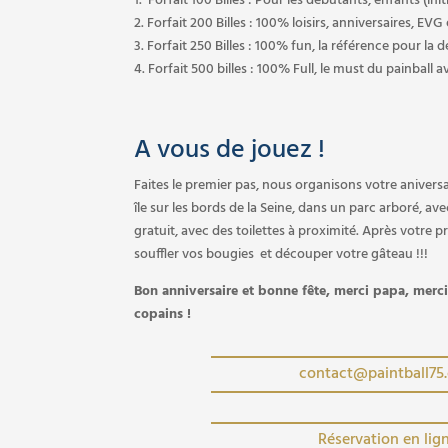
1. Forfait 100 Billes : Pour les débutants, enfants (init
2. Forfait 200 Billes : 100% loisirs, anniversaires, EVG
3. Forfait 250 Billes : 100% fun, la référence pour la 
4. Forfait 500 billes : 100% Full, le must du painball
A vous de jouez !
Faites le premier pas, nous organisons votre aniversa
île sur les bords de la Seine, dans un parc arboré, a
gratuit, avec des toilettes à proximité. Après votre p
souffler vos bougies et découper votre gâteau !!!
Bon anniversaire et bonne fête, merci papa, merc
copains !
contact@paintball75
Réservation en lig