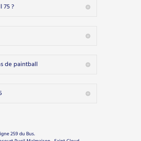
l 75 ?
s de paintball
5
 ligne 259 du Bus.