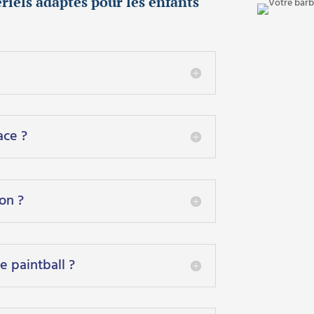
ériels adaptés pour les enfants
ace ?
on ?
e paintball ?