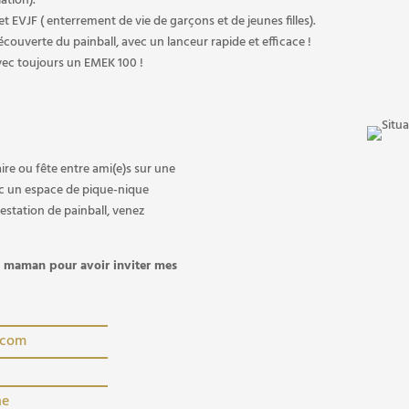
iation).
 et EVJF ( enterrement de vie de garçons et de jeunes filles).
découverte du painball, avec un lanceur rapide et efficace !
 avec toujours un EMEK 100 !
ire ou fête entre ami(e)s sur une
vec un espace de pique-nique
restation de painball, venez
i maman pour avoir inviter mes
.com
ne