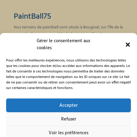
PaintBall75
Nos terrains de paintball sont situés à Bougival, sur l’île de la
Loge, facilement accessible de Paris, Versailles, Saint
Gérer le consentement aux
Germain en Laye, Courbevoie, Nanterre, Rueil Malmaison…
cookies
06.98.81.00.75
Téléphone :
Pour offrir les meilleures expériences, nous utilisons des technologies telles
contact@paintball75.com
Email:
que les cookies pour stocker et/ou accéder aux informations des appareils. Le
fait de consentir à ces technologies nous permettra de traiter des données
telles que le comportement de navigation ou les ID uniques sur ce site. Le fait
Venez jouer en toute sécurité à partir de 12 ans. Profitez de
de ne pas consentir ou de retirer son consentement peut avoir un effet négatif
nos espaces pour vos enterrements de vie de jeune
sur certaines caractéristiques et fonctions.
fille/garçon.
Nous proposons également des tarifs spéciaux pour
Accepter
groupes d’étudiants, CE d’entreprises et associations.
Refuser
Voir les préférences