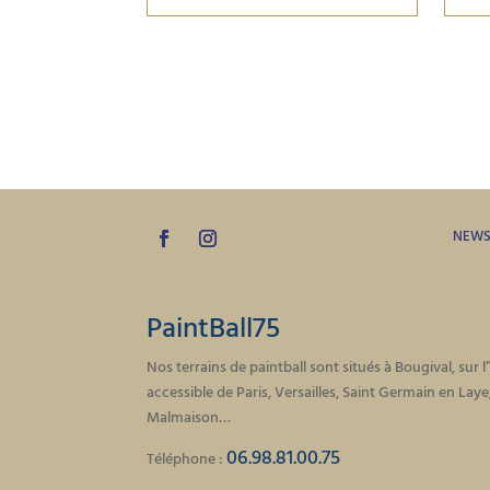
NEW
PaintBall75
Nos terrains de paintball sont situés à Bougival, sur l
accessible de Paris, Versailles, Saint Germain en Lay
Malmaison…
06.98.81.00.75
Téléphone :