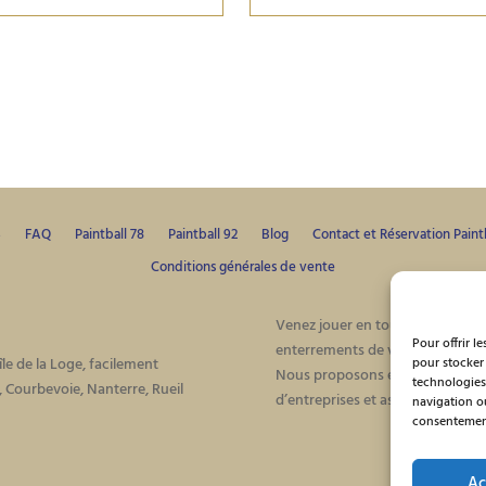
S
FAQ
Paintball 78
Paintball 92
Blog
Contact et Réservation Paint
Conditions générales de vente
Venez jouer en toute sécurité à p
Pour offrir l
enterrements de vie de jeune fil
pour stocker 
’île de la Loge, facilement
Nous proposons également des t
technologies
e, Courbevoie, Nanterre, Rueil
d’entreprises et associations.
navigation ou
consentement 
Ac