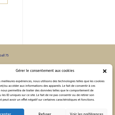
ball 75
Gérer le consentement aux cookies
artir de 12 ans. Profitez de nos espaces pour vos
es meilleures expériences, nous utilisons des technologies telles que les cookies
le/garçon.
et/ou accéder aux informations des appareils. Le fait de consentir à ces
arifs spéciaux pour groupes d’étudiants, CE
 nous permettra de traiter des données telles que le comportement de
 les ID uniques sur ce site. Le fait de ne pas consentir ou de retirer son
peut avoir un effet négatif sur certaines caractéristiques et fonctions.
cepter
Refuser
Voir les préférences