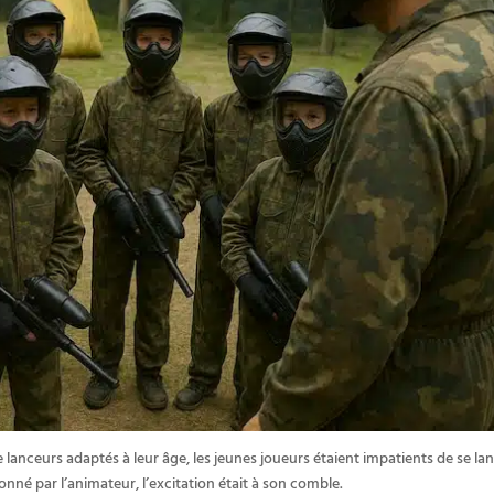
anceurs adaptés à leur âge, les jeunes joueurs étaient impatients de se la
onné par l’animateur, l’excitation était à son comble.